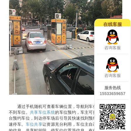
在线客服
咨询客服
咨询客服
服务热线
15533659657
通过手机随机可查看车辆位置，导航到车位，不用担心找
不到车位。
共享车位系统
的车位预约，车主可提前通过软件平
台预约车位，到达停车场后引导其快速找到预约车位，进行快
车位共享
让资源充分利用，车位主自己设定
共享车位
速停车。
的信息，共享时间段、停车位位置等信息，有停车需求的车主