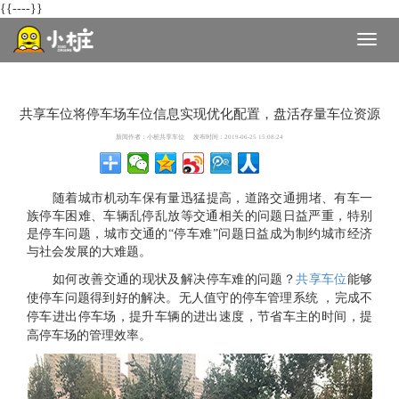
{{--
--}}
切
换
导
航
共享车位将停车场车位信息实现优化配置，盘活存量车位资源
新闻作者：
小桩共享车位
发布时间：
2019-06-25 15:08:24
随着城市机动车保有量迅猛提高，道路交通拥堵、有车一
族停车困难、车辆乱停乱放等交通相关的问题日益严重，特别
是停车问题，城市交通的“停车难”问题日益成为制约城市经济
与社会发展的大难题。
如何改善交通的现状及解决停车难的问题？
共享车位
能够
使停车问题得到好的解决。无人值守的停车管理系统
，完成不
停车进出停车场，提升车辆的进出速度，节省车主的时间，提
高停车场的管理效率。